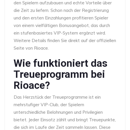
den Spielern aufzubauen und echte Vorteile über
die Zeit zu liefern. Schon nach der Registrierung
und den ersten Einzahlungen profitieren Spieler
von einem vielfältigen Bonusangebot, das durch
ein stufenbasiertes VIP-System ergänzt wird.
Weitere Details finden Sie direkt auf der offiziellen
Seite von
Rioace
.
Wie funktioniert das
Treueprogramm bei
Rioace?
Das Herzstück der Treueprogramme ist ein
mehrstufiger VIP-Club, der Spielern
unterschiedliche Belohnungen und Privilegien
bietet. Jeder Einsatz zählt und bringt Treuepunkte,
die sich im Laufe der Zeit sammeln lassen. Diese