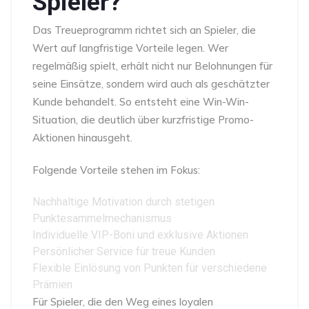
Spieler?
Das Treueprogramm richtet sich an Spieler, die
Wert auf langfristige Vorteile legen. Wer
regelmäßig spielt, erhält nicht nur Belohnungen für
seine Einsätze, sondern wird auch als geschätzter
Kunde behandelt. So entsteht eine Win-Win-
Situation, die deutlich über kurzfristige Promo-
Aktionen hinausgeht.
Folgende Vorteile stehen im Fokus:
Nachhaltige Motivation durch stetigen
Punktesammelmechanismus
Individuelle VIP-Boni und exklusive Aktionen
Persönlicher Service für treue Kunden
Flexible Einlösung von Punkten für verschiedene
Prämien
Für Spieler, die den Weg eines loyalen