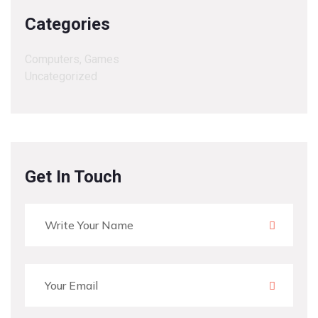
Categories
Computers, Games
Uncategorized
Get In Touch