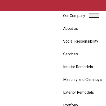
Our Company
About us
Social Responsibility
Services
Interior Remodels
Masonry and Chimneys
Blog Details
Exterior Remodels
Portfolio