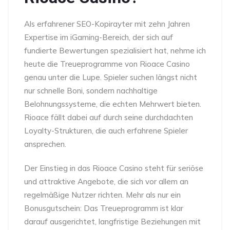
Als erfahrener SEO-Kopiraуter mit zehn Jahren
Expertise im iGaming-Bereich, der sich auf
fundierte Bewertungen spezialisiert hat, nehme ich
heute die Treueprogramme von Rioace Casino
genau unter die Lupe. Spieler suchen längst nicht
nur schnelle Boni, sondern nachhaltige
Belohnungssysteme, die echten Mehrwert bieten.
Rioace fällt dabei auf durch seine durchdachten
Loyalty-Strukturen, die auch erfahrene Spieler
ansprechen.
Der Einstieg in das Rioace Casino steht für seriöse
und attraktive Angebote, die sich vor allem an
regelmäßige Nutzer richten. Mehr als nur ein
Bonusgutschein: Das Treueprogramm ist klar
darauf ausgerichtet, langfristige Beziehungen mit