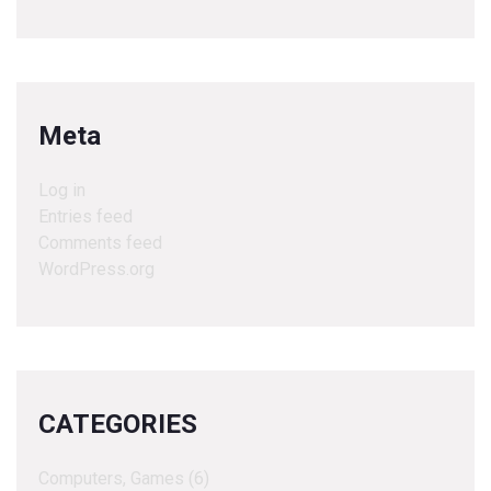
Meta
Log in
Entries feed
Comments feed
WordPress.org
CATEGORIES
Computers, Games
(6)