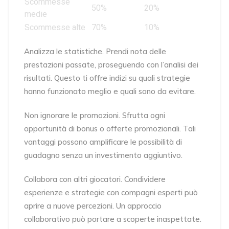
Scommesse
50%
20%
medie
Scommesse alte
70%
10%
Analizza le statistiche. Prendi nota delle
prestazioni passate, proseguendo con l’analisi dei
risultati. Questo ti offre indizi su quali strategie
hanno funzionato meglio e quali sono da evitare.
Non ignorare le promozioni. Sfrutta ogni
opportunità di bonus o offerte promozionali. Tali
vantaggi possono amplificare le possibilità di
guadagno senza un investimento aggiuntivo.
Collabora con altri giocatori. Condividere
esperienze e strategie con compagni esperti può
aprire a nuove percezioni. Un approccio
collaborativo può portare a scoperte inaspettate.