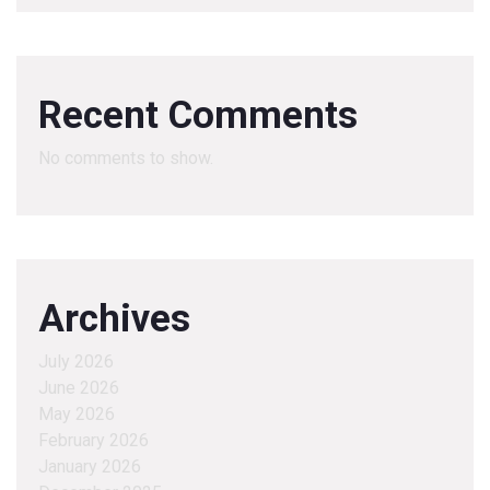
Recent Comments
No comments to show.
Archives
July 2026
June 2026
May 2026
February 2026
January 2026