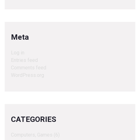
Meta
Log in
Entries feed
Comments feed
WordPress.org
CATEGORIES
Computers, Games
(6)