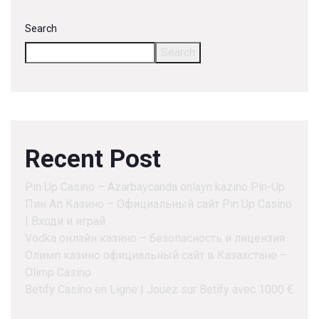
Search
Search
Recent Post
Pin Up Casino – Azərbaycanda onlayn kazino Pin-Up
Пин Ап Казино – Официальный сайт Pin Up Casino
| Входи и играй
Vodka онлайн казино – безопасность и лицензия
Олимп казино официальный сайт в Казахстане –
Olimp Casino
Betify Casino en Ligne | Jouez sur Betify avec 1000 €