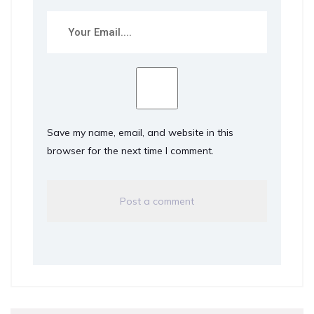
Save my name, email, and website in this
browser for the next time I comment.