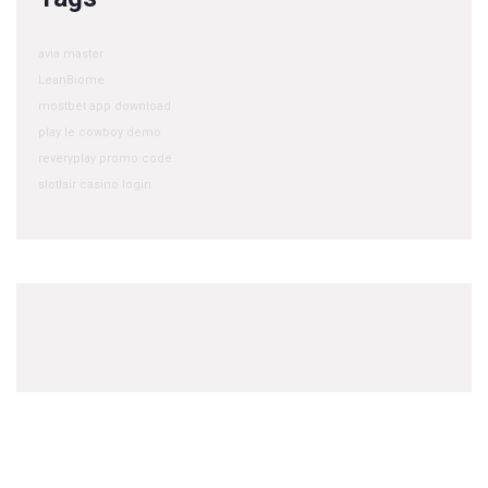
avia master
LeanBiome
mostbet app download
play le cowboy demo
reveryplay promo code
slotlair casino login