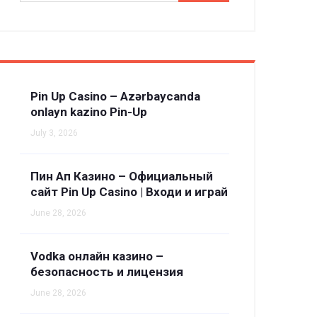
Pin Up Casino – Azərbaycanda
onlayn kazino Pin-Up
July 3, 2026
Пин Ап Казино – Официальный
сайт Pin Up Casino | Входи и играй
June 28, 2026
Vodka онлайн казино –
безопасность и лицензия
June 28, 2026