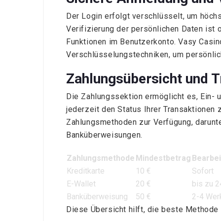
Der Login erfolgt verschlüsselt, um höchs
Verifizierung der persönlichen Daten ist 
Funktionen im Benutzerkonto. Vasy Casi
Verschlüsselungstechniken, um persönlich
Zahlungsübersicht und 
Die Zahlungssektion ermöglicht es, Ein- 
jederzeit den Status Ihrer Transaktionen 
Zahlungsmethoden zur Verfügung, darunte
Banküberweisungen.
Zahlungsmethode
Mindestbetrag
Bearbei
Kreditkarte
10 €
Sofort
E-Wallet
20 €
bis zu 
Banküberweisung
50 €
2-4 Wer
Diese Übersicht hilft, die beste Methode