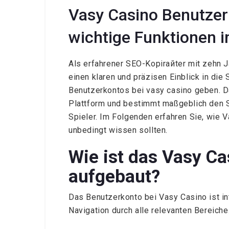
Vasy Casino Benutzer
wichtige Funktionen i
Als erfahrener SEO-Kopiraйter mit zehn 
einen klaren und präzisen Einblick in die
Benutzerkontos bei
vasy casino
geben. D
Plattform und bestimmt maßgeblich den Sp
Spieler. Im Folgenden erfahren Sie, wie 
unbedingt wissen sollten.
Wie ist das Vasy C
aufgebaut?
Das Benutzerkonto bei Vasy Casino ist int
Navigation durch alle relevanten Bereiche