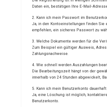
Die Registrierung ist in wenigen Schritte
Daten ein, bestätigen Ihre E-Mail-Adress
2. Kann ich mein Passwort im Benutzerko
Ja, in den Kontoeinstellungen finden Sie
empfehlen, ein sicheres Passwort zu wäh
3. Welche Dokumente werden für die Veri
Zum Beispiel ein gültiger Ausweis, Adres
Zahlungsnachweise.
4. Wie schnell werden Auszahlungen bear
Die Bearbeitungszeit hängt von der gewä
innerhalb von 24 Stunden abgewickelt, B
5. Kann ich mein Benutzerkonto dauerhaft
Ja, eine Löschung ist möglich, kontaktie
Benutzerkonto.