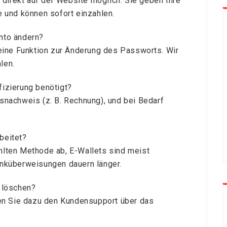
n direkt auf der Website möglich. Sie geben Ihre
e und können sofort einzahlen.
nto ändern?
 eine Funktion zur Änderung des Passworts. Wir
len.
fizierung benötigt?
snachweis (z. B. Rechnung), und bei Bedarf
beitet?
hlten Methode ab, E-Wallets sind meist
anküberweisungen dauern länger.
 löschen?
ren Sie dazu den Kundensupport über das