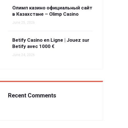
Олимп казино официальный сайт
в Казахстане – Olimp Casino
June 25, 2026
Betify Casino en Ligne | Jouez sur
Betify avec 1000 €
June 24, 2026
Recent Comments