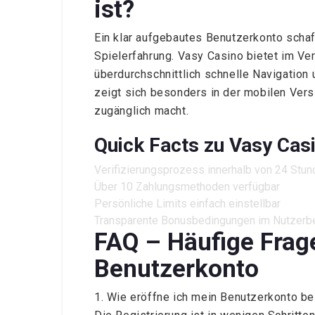
ist?
Ein klar aufgebautes Benutzerkonto schaff
Spielerfahrung. Vasy Casino bietet im Ve
überdurchschnittlich schnelle Navigation
zeigt sich besonders in der mobilen Vers
zugänglich macht.
Quick Facts zu Vasy Cas
Verifizierungsprozess innerhalb von 24 Stu
Über 10 Zahlungsmethoden verfügbar
Persönliche Limits einfach einstellbar
Transparente Bonusbedingungen im Nutzerb
FAQ – Häufige Frag
Benutzerkonto
1. Wie eröffne ich mein Benutzerkonto b