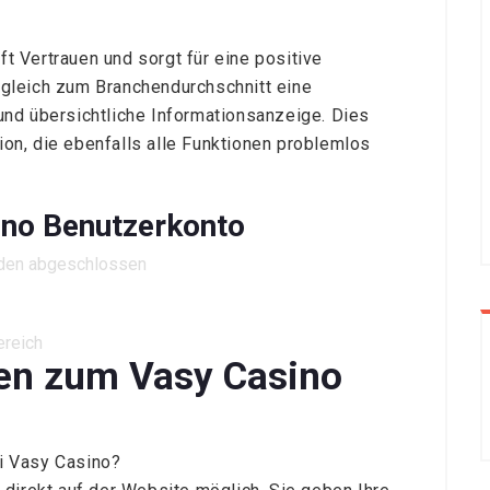
t Vertrauen und sorgt für eine positive
rgleich zum Branchendurchschnitt eine
 und übersichtliche Informationsanzeige. Dies
ion, die ebenfalls alle Funktionen problemlos
ino Benutzerkonto
nden abgeschlossen
ereich
en zum Vasy Casino
ei Vasy Casino?