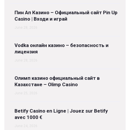
Пин Ап Казино – Официальный сайт Pin Up
Casino | Входи и играй
June 28, 2026
Vodka онлайн казино – безопасность и
лицензия
June 28, 2026
Олимп казино официальный сайт в
Казахстане – Olimp Casino
June 25, 2026
Betify Casino en Ligne | Jouez sur Betify
avec 1000 €
June 24, 2026