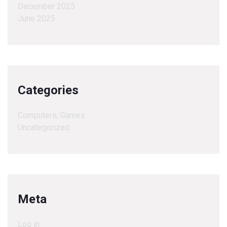
December 2025
June 2025
Categories
Computers, Games
Uncategorized
Meta
Log in