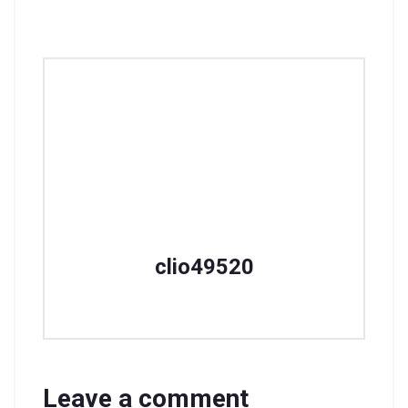
clio49520
Leave a comment