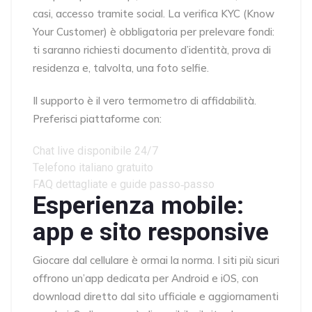
casi, accesso tramite social. La verifica KYC (Know
Your Customer) è obbligatoria per prelevare fondi:
ti saranno richiesti documento d’identità, prova di
residenza e, talvolta, una foto selfie.
Il supporto è il vero termometro di affidabilità.
Preferisci piattaforme con:
Chat live disponibile 24/7
Telefono italiano gratuito
FAQ dettagliate e guide passo‑passo
Esperienza mobile:
app e sito responsive
Giocare dal cellulare è ormai la norma. I siti più sicuri
offrono un’app dedicata per Android e iOS, con
download diretto dal sito ufficiale e aggiornamenti