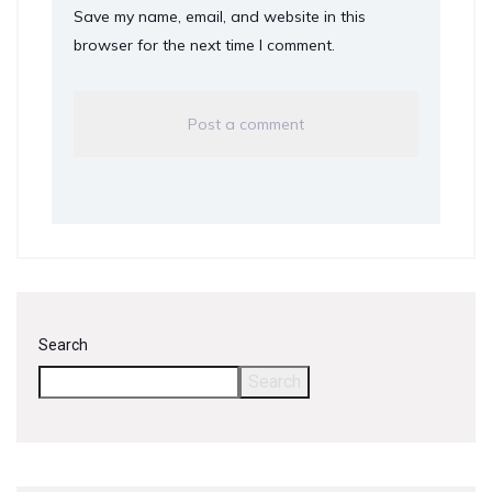
Save my name, email, and website in this
browser for the next time I comment.
Search
Search