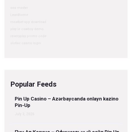
avia master
LeanBiome
mostbet app download
play le cowboy demo
reveryplay promo code
slotlair casino login
Popular Feeds
Pin Up Casino – Azərbaycanda onlayn kazino
Pin-Up
July 3, 2026