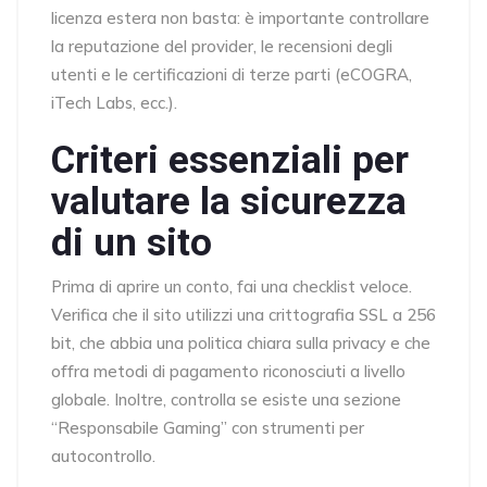
licenza estera non basta: è importante controllare
la reputazione del provider, le recensioni degli
utenti e le certificazioni di terze parti (eCOGRA,
iTech Labs, ecc.).
Criteri essenziali per
valutare la sicurezza
di un sito
Prima di aprire un conto, fai una checklist veloce.
Verifica che il sito utilizzi una crittografia SSL a 256
bit, che abbia una politica chiara sulla privacy e che
offra metodi di pagamento riconosciuti a livello
globale. Inoltre, controlla se esiste una sezione
“Responsabile Gaming” con strumenti per
autocontrollo.