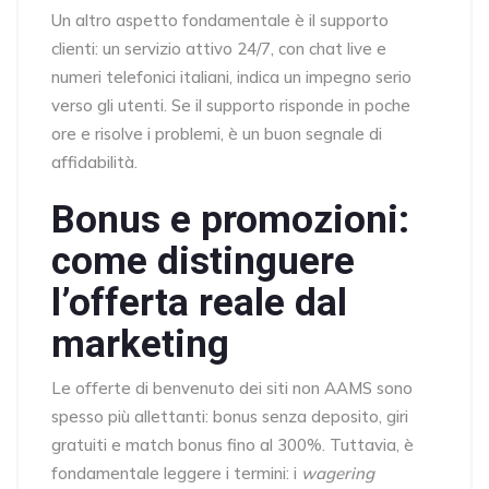
Un altro aspetto fondamentale è il supporto
clienti: un servizio attivo 24/7, con chat live e
numeri telefonici italiani, indica un impegno serio
verso gli utenti. Se il supporto risponde in poche
ore e risolve i problemi, è un buon segnale di
affidabilità.
Bonus e promozioni:
come distinguere
l’offerta reale dal
marketing
Le offerte di benvenuto dei siti non AAMS sono
spesso più allettanti: bonus senza deposito, giri
gratuiti e match bonus fino al 300%. Tuttavia, è
fondamentale leggere i termini: i
wagering