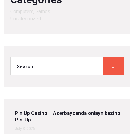
Computers, Games
Uncategorized
Pin Up Casino – Azərbaycanda onlayn kazino
Pin-Up
July 3, 2026