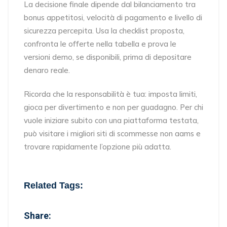
La decisione finale dipende dal bilanciamento tra
bonus appetitosi, velocità di pagamento e livello di
sicurezza percepita. Usa la checklist proposta,
confronta le offerte nella tabella e prova le
versioni demo, se disponibili, prima di depositare
denaro reale.
Ricorda che la responsabilità è tua: imposta limiti,
gioca per divertimento e non per guadagno. Per chi
vuole iniziare subito con una piattaforma testata,
può visitare
i migliori siti di scommesse non aams
e
trovare rapidamente l’opzione più adatta.
Related Tags:
Share: