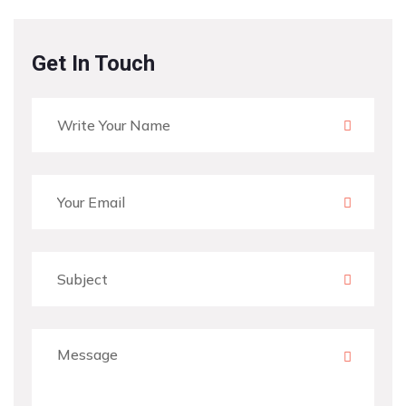
Get In Touch