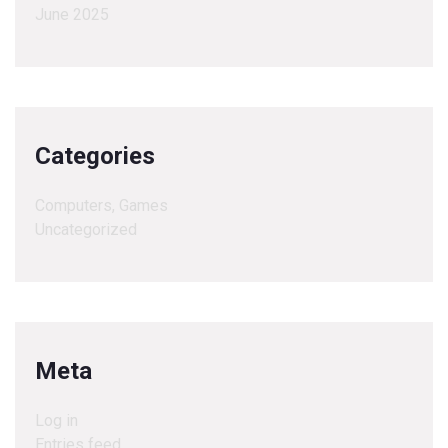
June 2025
Categories
Computers, Games
Uncategorized
Meta
Log in
Entries feed