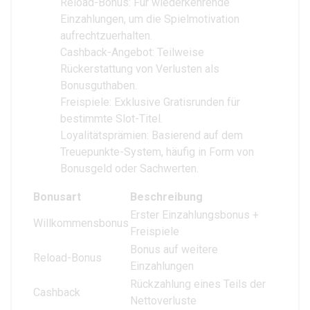
Reload-Bonus: Für wiederkehrende
Einzahlungen, um die Spielmotivation
aufrechtzuerhalten.
Cashback-Angebot: Teilweise
Rückerstattung von Verlusten als
Bonusguthaben.
Freispiele: Exklusive Gratisrunden für
bestimmte Slot-Titel.
Loyalitätsprämien: Basierend auf dem
Treuepunkte-System, häufig in Form von
Bonusgeld oder Sachwerten.
Bonusart
Beschreibung
Erster Einzahlungsbonus +
Willkommensbonus
Freispiele
Bonus auf weitere
Reload-Bonus
Einzahlungen
Rückzahlung eines Teils der
Cashback
Nettoverluste