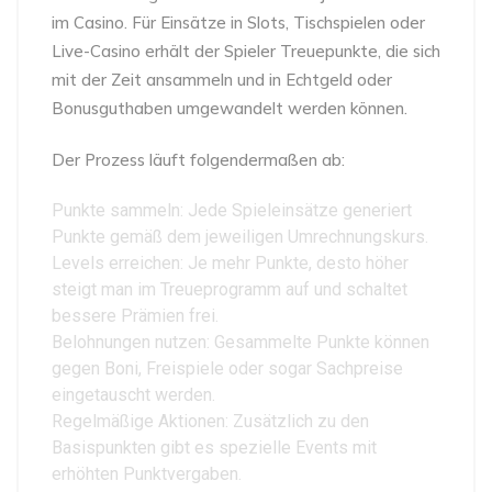
im Casino. Für Einsätze in Slots, Tischspielen oder
Live-Casino erhält der Spieler Treuepunkte, die sich
mit der Zeit ansammeln und in Echtgeld oder
Bonusguthaben umgewandelt werden können.
Der Prozess läuft folgendermaßen ab:
Punkte sammeln: Jede Spieleinsätze generiert
Punkte gemäß dem jeweiligen Umrechnungskurs.
Levels erreichen: Je mehr Punkte, desto höher
steigt man im Treueprogramm auf und schaltet
bessere Prämien frei.
Belohnungen nutzen: Gesammelte Punkte können
gegen Boni, Freispiele oder sogar Sachpreise
eingetauscht werden.
Regelmäßige Aktionen: Zusätzlich zu den
Basispunkten gibt es spezielle Events mit
erhöhten Punktvergaben.