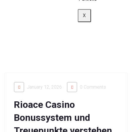
X
Home
Blog Details
January 12, 2026
0 Comments
Rioace Casino
Bonussystem und
Treuepunkte verstehen