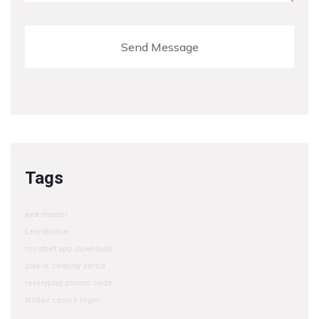
Tags
avia master
LeanBiome
mostbet app download
play le cowboy demo
reveryplay promo code
slotlair casino login