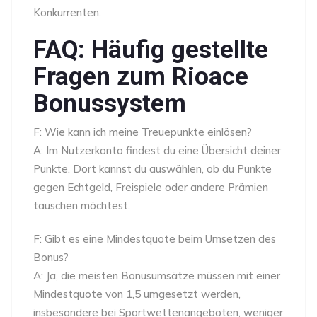
Konkurrenten.
FAQ: Häufig gestellte
Fragen zum Rioace
Bonussystem
F: Wie kann ich meine Treuepunkte einlösen?
A: Im Nutzerkonto findest du eine Übersicht deiner
Punkte. Dort kannst du auswählen, ob du Punkte
gegen Echtgeld, Freispiele oder andere Prämien
tauschen möchtest.
F: Gibt es eine Mindestquote beim Umsetzen des
Bonus?
A: Ja, die meisten Bonusumsätze müssen mit einer
Mindestquote von 1,5 umgesetzt werden,
insbesondere bei Sportwettenangeboten, weniger