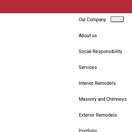
Our Company
About us
Social Responsibility
Services
Interior Remodels
Masonry and Chimneys
Blog Details
Exterior Remodels
Portfolio