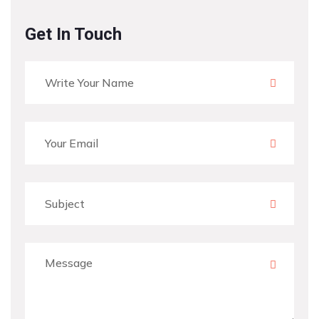
Get In Touch