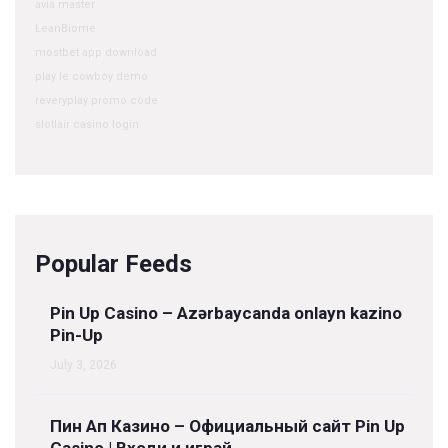
avia master
LeanBiome
mostbet app download
play le cowboy demo
reveryplay promo code
slotlair casino login
Popular Feeds
Pin Up Casino – Azərbaycanda onlayn kazino
Pin-Up
July 3, 2026
Пин Ап Казино – Официальный сайт Pin Up