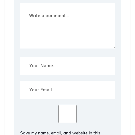
Save my name, email, and website in this